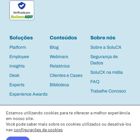
Soluções
Conteúdos
Sobre nós
Platform
Blog
Sobre a SoluCX
Employee
Webinars
Segurança de
Dados
Insights
Relatórios
SoluCX na mídia
Desk
Clientes e Cases
FAQ
Experts
Biblioteca
Trabalhe Conosco
Experience Awards
Política de Privacidade
e
Termos de Uso
©
Estamos utilizando cookies para te oferecer a melhor experiência
2025 SoluCX | CNPJ: 13.537.122/0001-63 |
Todos os direitos reservados
em nosso site.
Você pode saber mais sobre os cookies utilizados ou desativá-los
nas
configurações de cookies
Net Promoter, Net Promoter System, Net Promoter Score, NPS and the NPS-