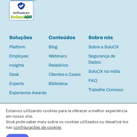
Soluções
Conteúdos
Sobre nós
Platform
Blog
Sobre a SoluCX
Employee
Webinars
Segurança de
Dados
Insights
Relatórios
SoluCX na mídia
Desk
Clientes e Cases
FAQ
Experts
Biblioteca
Trabalhe Conosco
Experience Awards
Política de Privacidade
e
Termos de Uso
©
Estamos utilizando cookies para te oferecer a melhor experiência
2025 SoluCX | CNPJ: 13.537.122/0001-63 |
Todos os direitos reservados
em nosso site.
Você pode saber mais sobre os cookies utilizados ou desativá-los
nas
configurações de cookies
Net Promoter, Net Promoter System, Net Promoter Score, NPS and the NPS-