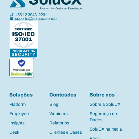
+55 12 3943-2291
suporte@solucx.com.br
Soluções
Conteúdos
Sobre nós
Platform
Blog
Sobre a SoluCX
Employee
Webinars
Segurança de
Dados
Insights
Relatórios
SoluCX na mídia
Desk
Clientes e Cases
FAQ