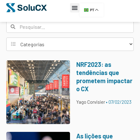
Etiqueta: nrf
PT
NRF2023: as
tendências que
prometem impactar
o CX
Yago Corvisier
07/02/2023
As lições que