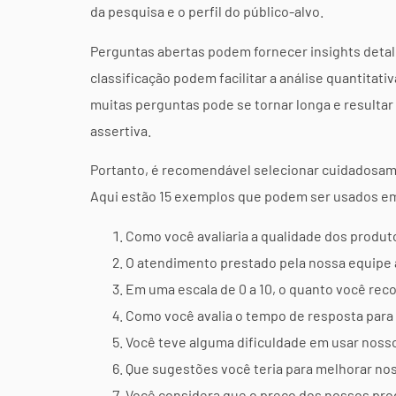
da pesquisa e o perfil do público-alvo.
Perguntas abertas podem fornecer insights deta
classificação podem facilitar a análise quantita
muitas perguntas pode se tornar longa e result
assertiva.
Portanto, é recomendável selecionar cuidadosame
Aqui estão 15 exemplos que podem ser usados em
Como você avaliaria a qualidade dos produ
O atendimento prestado pela nossa equipe 
Em uma escala de 0 a 10, o quanto você re
Como você avalia o tempo de resposta para 
Você teve alguma dificuldade em usar nosso
Que sugestões você teria para melhorar no
Você considera que o preço dos nossos pro