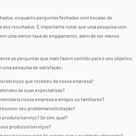
lhados, enquanto perguntas fechadas com escalas de
tiva dos resultados. É importante notar que uma pesquisa com
ar em uma menor taxa de engajamento, além de ser menos
nte as perguntas que mais fazem sentido para o seu objetivo.
 uma pesquisa de satisfação:
tos/serviços que recebeu da nossa empresa?
atendeu às suas expectativas?
comendaria nossa empresa a amigos ou familiares?
resolver seu problema/solicitação?
 produto/serviço? Se sim, qual?
ssos produtos/serviços?
dutos/serviços está de acordo com a qualidade oferecida?