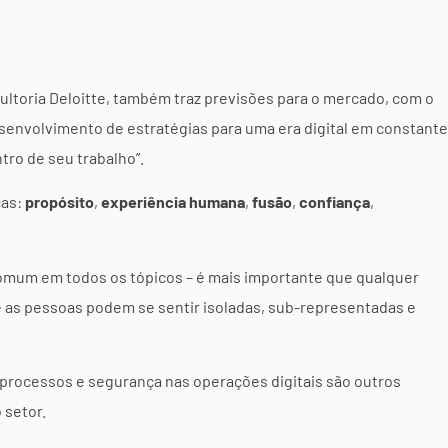
sultoria Deloitte, também traz previsões para o mercado, com o
desenvolvimento de estratégias para uma era digital em constante
ro de seu trabalho”.
cas:
propósito
,
experiência humana
,
fusão
,
confiança
,
omum em todos os tópicos – é mais importante que qualquer
e as pessoas podem se sentir isoladas, sub-representadas e
 processos e segurança nas operações digitais são outros
 setor.