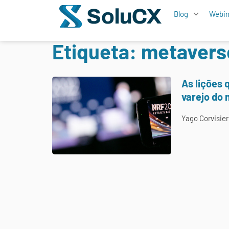
Blog
Webin
Etiqueta: metavers
As lições
varejo do
Yago Corvisie