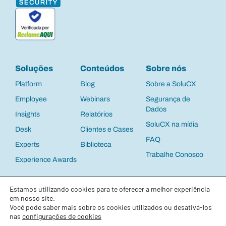
Soluções
Conteúdos
Sobre nós
Platform
Blog
Sobre a SoluCX
Employee
Webinars
Segurança de
Dados
Insights
Relatórios
SoluCX na mídia
Desk
Clientes e Cases
FAQ
Experts
Biblioteca
Trabalhe Conosco
Experience Awards
Política de Privacidade
e
Termos de Uso
©
Estamos utilizando cookies para te oferecer a melhor experiência
2025 SoluCX | CNPJ: 13.537.122/0001-63 |
Todos os direitos reservados
em nosso site.
Você pode saber mais sobre os cookies utilizados ou desativá-los
nas
configurações de cookies