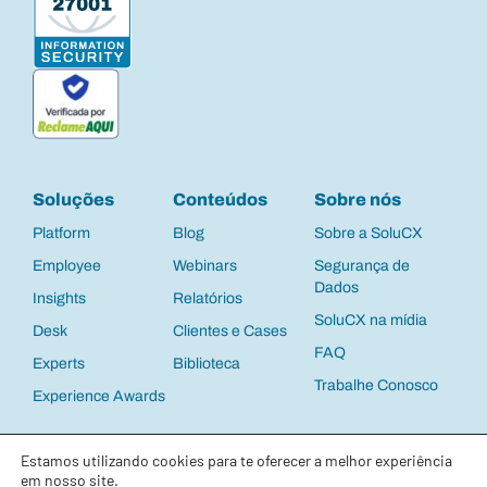
Soluções
Conteúdos
Sobre nós
Platform
Blog
Sobre a SoluCX
Employee
Webinars
Segurança de
Dados
Insights
Relatórios
SoluCX na mídia
Desk
Clientes e Cases
FAQ
Experts
Biblioteca
Trabalhe Conosco
Experience Awards
Política de Privacidade
e
Termos de Uso
©
Estamos utilizando cookies para te oferecer a melhor experiência
2025 SoluCX | CNPJ: 13.537.122/0001-63 |
Todos os direitos reservados
em nosso site.