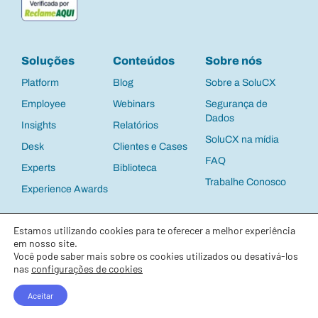
Soluções
Conteúdos
Sobre nós
Platform
Blog
Sobre a SoluCX
Employee
Webinars
Segurança de
Dados
Insights
Relatórios
SoluCX na mídia
Desk
Clientes e Cases
FAQ
Experts
Biblioteca
Trabalhe Conosco
Experience Awards
Política de Privacidade
e
Termos de Uso
©
Estamos utilizando cookies para te oferecer a melhor experiência
2025 SoluCX | CNPJ: 13.537.122/0001-63 |
Todos os direitos reservados
em nosso site.
Você pode saber mais sobre os cookies utilizados ou desativá-los
nas
configurações de cookies
Net Promoter, Net Promoter System, Net Promoter Score, NPS and the NPS-
related emoticons are registered trademarks of Bain & Company, Inc., Fred
Aceitar
Reichheld and Satmetrix Systems, Inc.