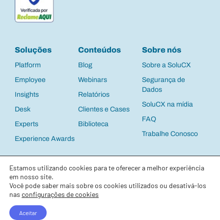
Soluções
Conteúdos
Sobre nós
Platform
Blog
Sobre a SoluCX
Employee
Webinars
Segurança de
Dados
Insights
Relatórios
SoluCX na mídia
Desk
Clientes e Cases
FAQ
Experts
Biblioteca
Trabalhe Conosco
Experience Awards
Política de Privacidade
e
Termos de Uso
©
Estamos utilizando cookies para te oferecer a melhor experiência
2025 SoluCX | CNPJ: 13.537.122/0001-63 |
Todos os direitos reservados
em nosso site.
Você pode saber mais sobre os cookies utilizados ou desativá-los
nas
configurações de cookies
Net Promoter, Net Promoter System, Net Promoter Score, NPS and the NPS-
related emoticons are registered trademarks of Bain & Company, Inc., Fred
Aceitar
Reichheld and Satmetrix Systems, Inc.